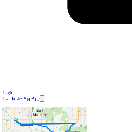
Login
Hol dir die App
App