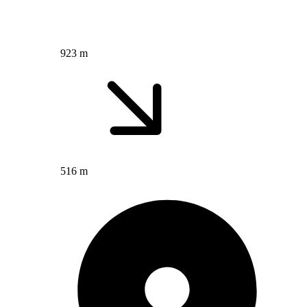
923 m
516 m