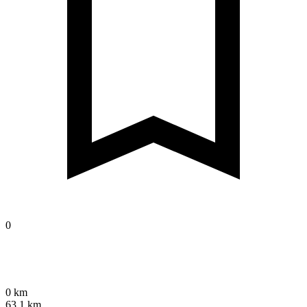
0
0 km
63,1 km