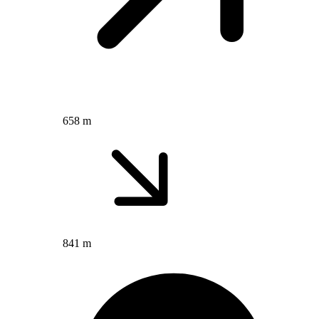
658 m
841 m