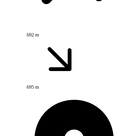
692 m
695 m