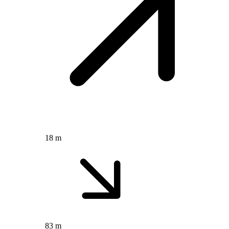
18 m
83 m