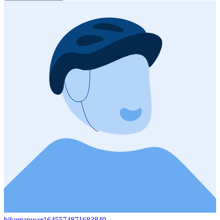
bikemapuser1645574871683849