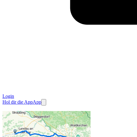
Login
Hol dir die App
App