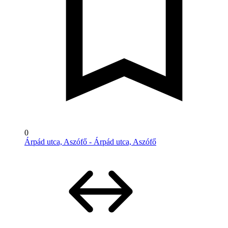
0
Árpád utca, Aszófő - Árpád utca, Aszófő