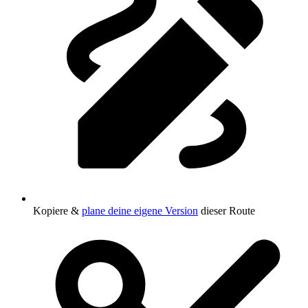
Kopiere &
plane deine eigene Version
dieser Route