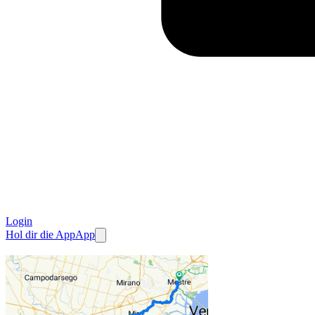
Login
Hol dir die App
App