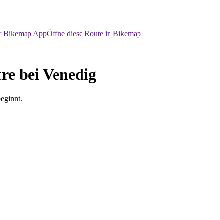
er Bikemap App
Öffne diese Route in Bikemap
re bei Venedig
eginnt.