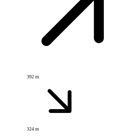
392 m
324 m