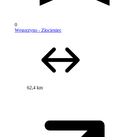
0
Węgorzyno - Złocieniec
62,4 km