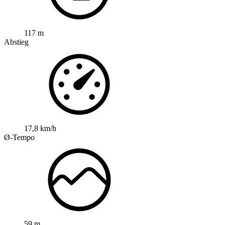
117 m
Abstieg
17,8 km/h
Ø-Tempo
59 m