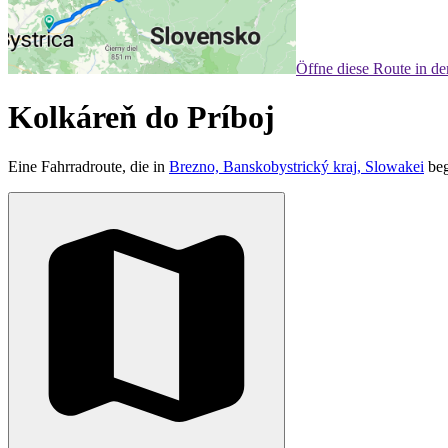
Öffne diese Route in d
Kolkáreň do Príboj
Eine Fahrradroute, die in
Brezno, Banskobystrický kraj, Slowakei
beg