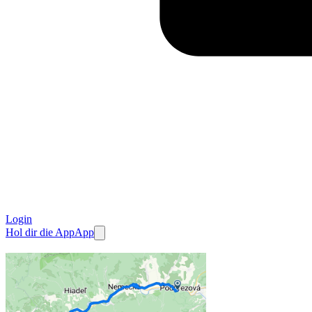
Login
Hol dir die App
App