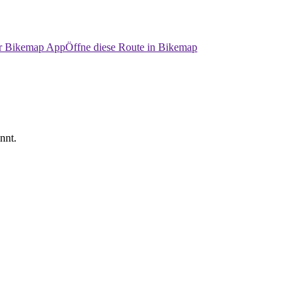
er Bikemap App
Öffne diese Route in Bikemap
nnt.