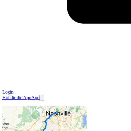
Login
Hol dir die App
App