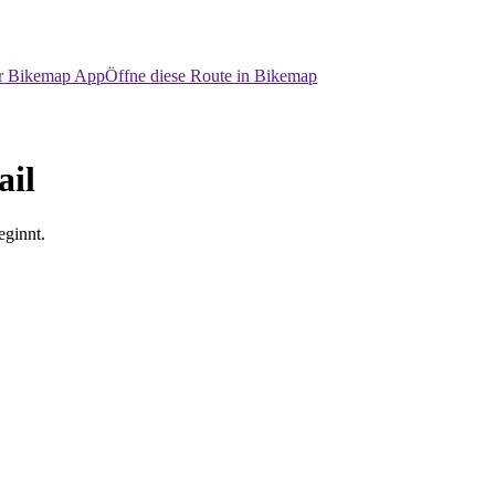
er Bikemap App
Öffne diese Route in Bikemap
ail
ginnt.