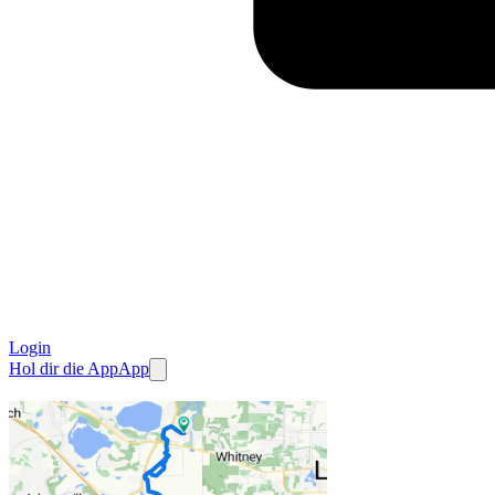
Login
Hol dir die App
App