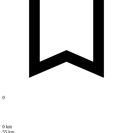
0
0 km
55 km