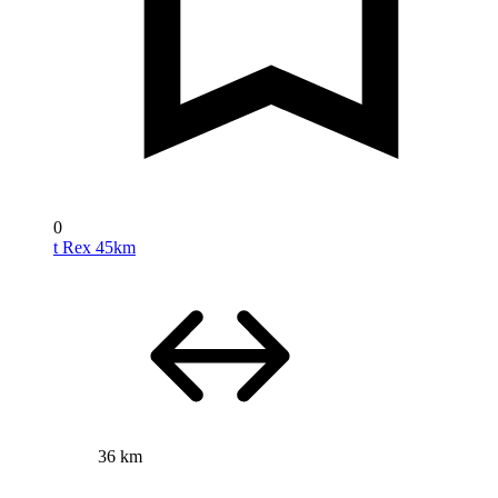
0
t Rex 45km
36 km