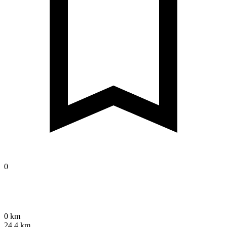
0
0 km
24,4 km