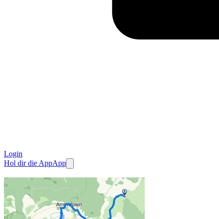
Login
Hol dir die App
App