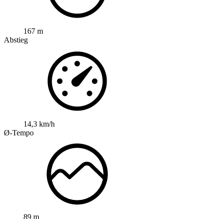
167 m
Abstieg
14,3 km/h
Ø-Tempo
89 m