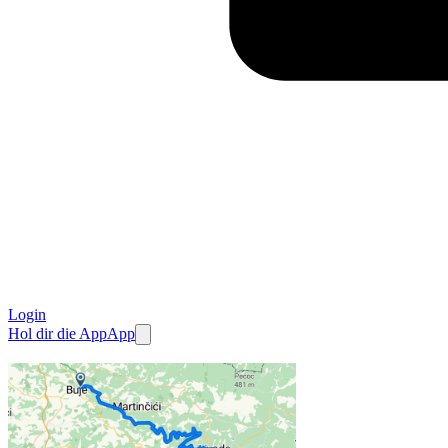
Login
Hol dir die App
App