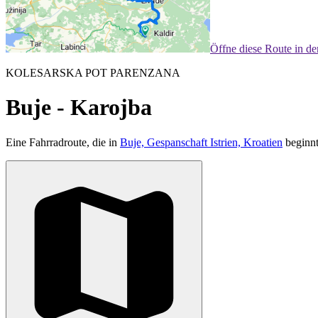
Öffne diese Route in d
KOLESARSKA POT PARENZANA
Buje - Karojba
Eine Fahrradroute, die in
Buje, Gespanschaft Istrien, Kroatien
beginnt