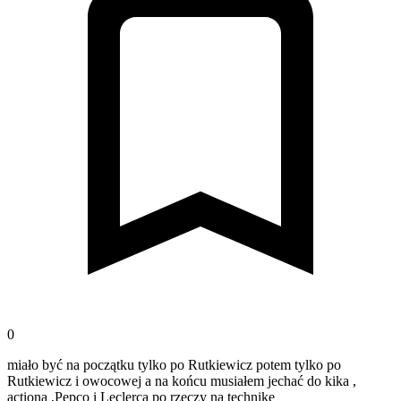
0
miało być na początku tylko po Rutkiewicz potem tylko po
Rutkiewicz i owocowej a na końcu musiałem jechać do kika ,
actiona ,Pepco i Leclerca po rzeczy na technike