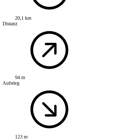
20,1 km
Distanz
94 m
Aufstieg
123 m