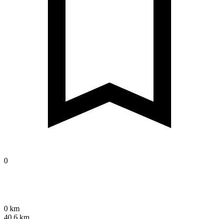
0
0 km
40,6 km