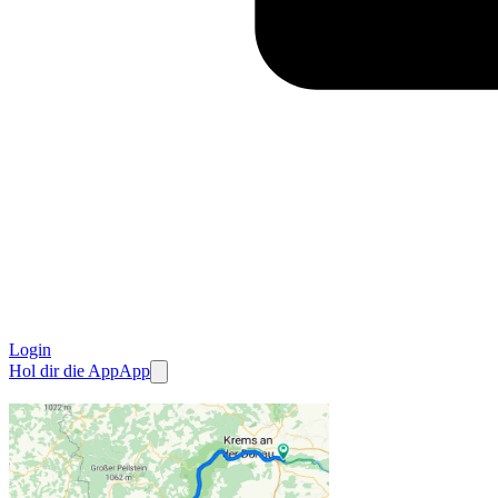
Login
Hol dir die App
App