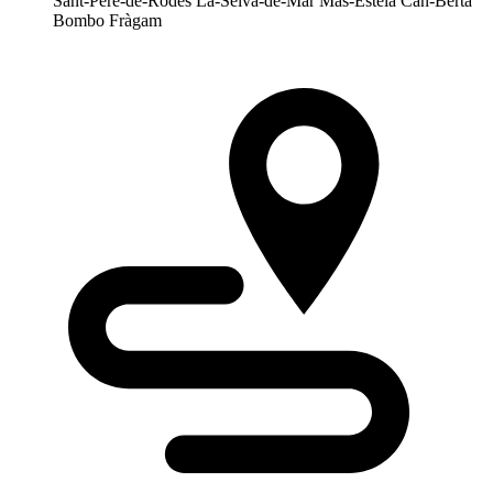
Sant-Pere-de-Rodes La-Selva-de-Mar Mas-Estela Can-Berta
Bombo Fràgam