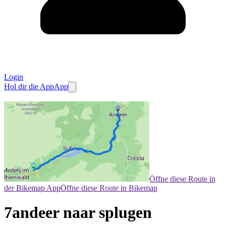
Login
Hol dir die App
App
Öffne diese Route in
der Bikemap App
Öffne diese Route in Bikemap
7andeer naar splugen