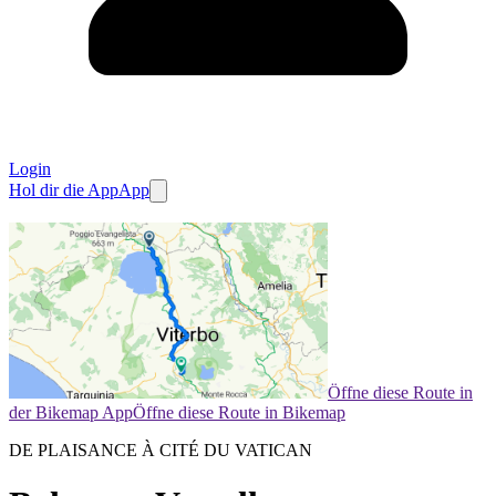
Login
Hol dir die App
App
Öffne diese Route in
der Bikemap App
Öffne diese Route in Bikemap
DE PLAISANCE À CITÉ DU VATICAN