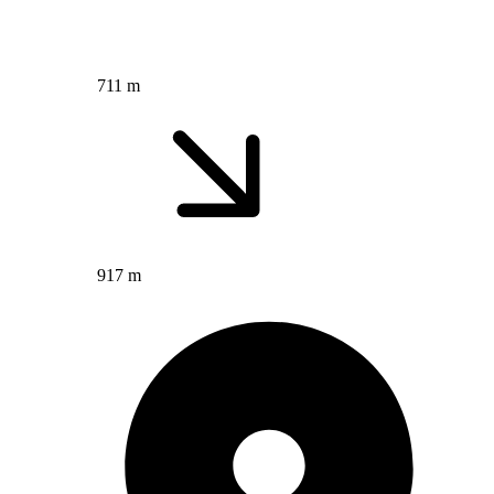
711 m
917 m