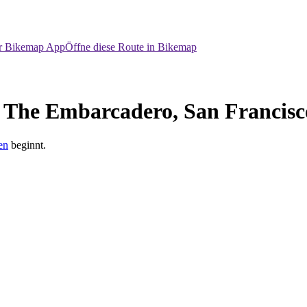
er Bikemap App
Öffne diese Route in Bikemap
o The Embarcadero, San Francisc
en
beginnt.