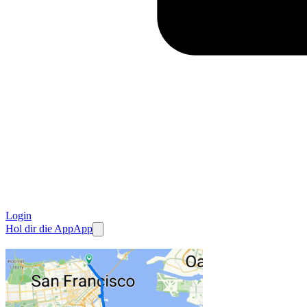
Login
Hol dir die App
App