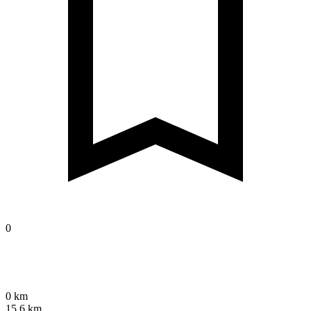
0
0 km
15,6 km