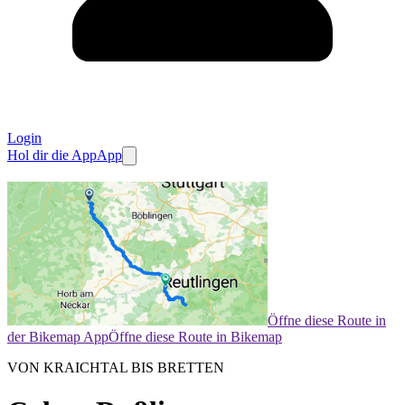
Login
Hol dir die App
App
Öffne diese Route in
der Bikemap App
Öffne diese Route in Bikemap
VON KRAICHTAL BIS BRETTEN