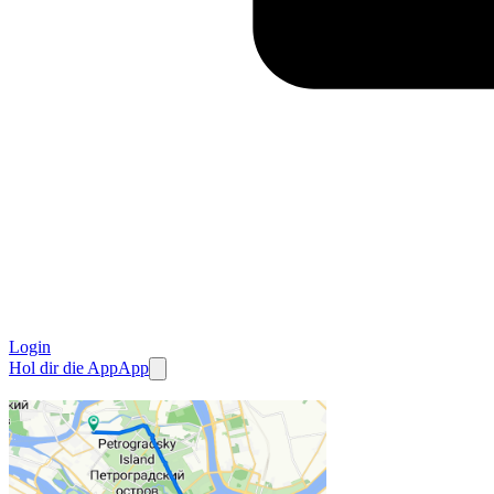
Login
Hol dir die App
App