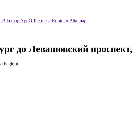
er Bikemap App
Öffne diese Route in Bikemap
ург до Левашовский проспект,
nd
beginnt.