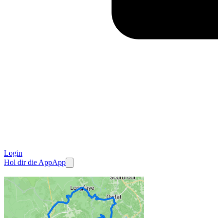
Login
Hol dir die App
App