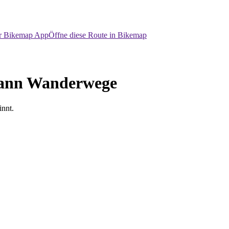
er Bikemap App
Öffne diese Route in Bikemap
dann Wanderwege
nnt.