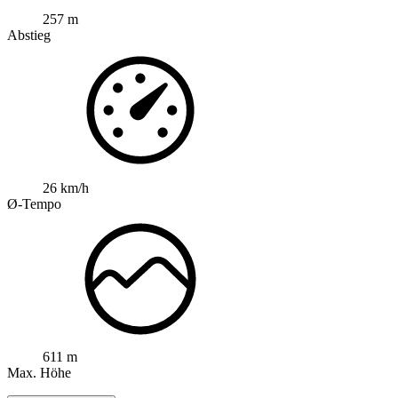
257 m
Abstieg
26 km/h
Ø-Tempo
611 m
Max. Höhe