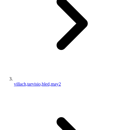
villach,tarvisio,bled,may2