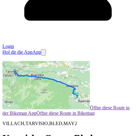
Login
Hol dir die App
App
Öffne diese Route in
der Bikemap App
Öffne diese Route in Bikemap
VILLACH,TARVISIO,BLED,MAY2