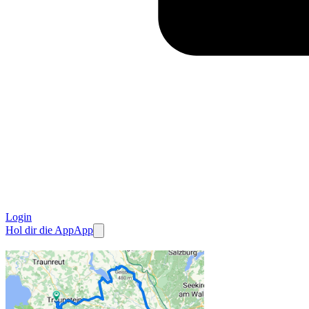
Login
Hol dir die App
App