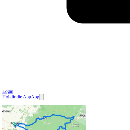
Login
Hol dir die App
App