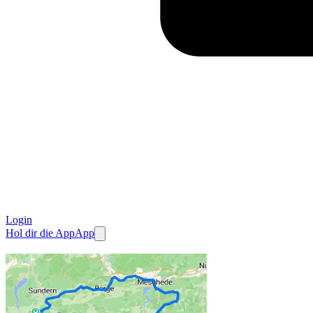
Login
Hol dir die App
App