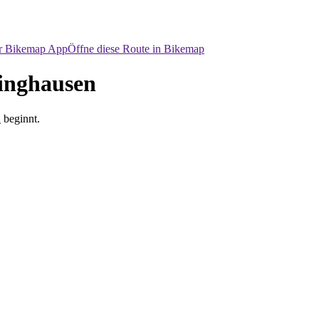
er Bikemap App
Öffne diese Route in Bikemap
ringhausen
d
beginnt.