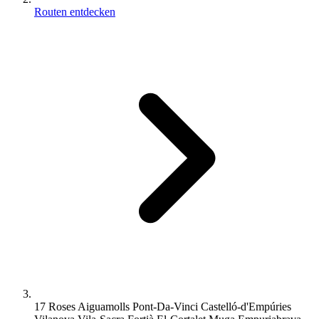
Routen entdecken
17 Roses Aiguamolls Pont-Da-Vinci Castelló-d'Empúries