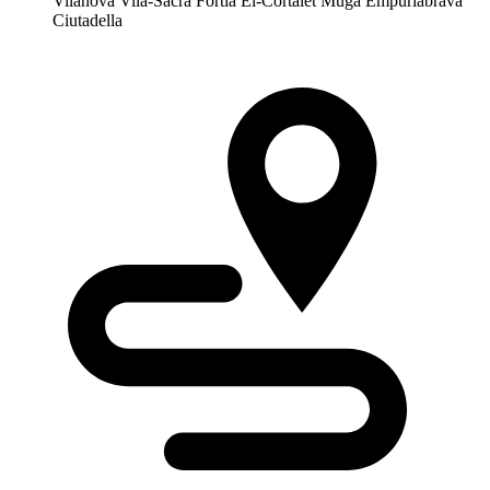
Vilanova Vila-Sacra Fortià El-Cortalet Muga Empuriabrava
Ciutadella