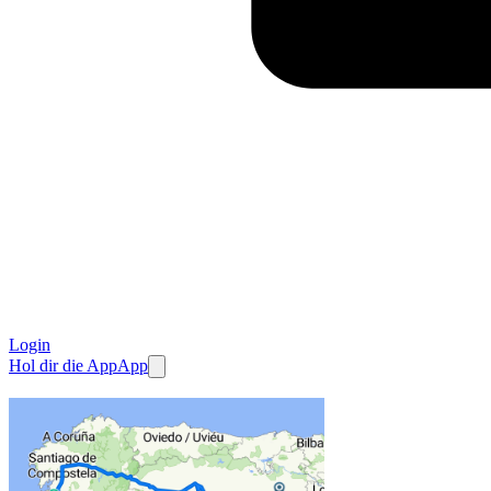
Login
Hol dir die App
App