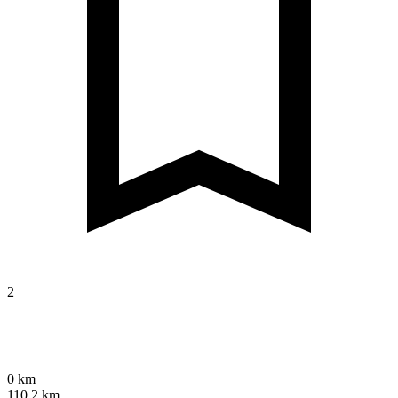
2
0 km
110,2 km