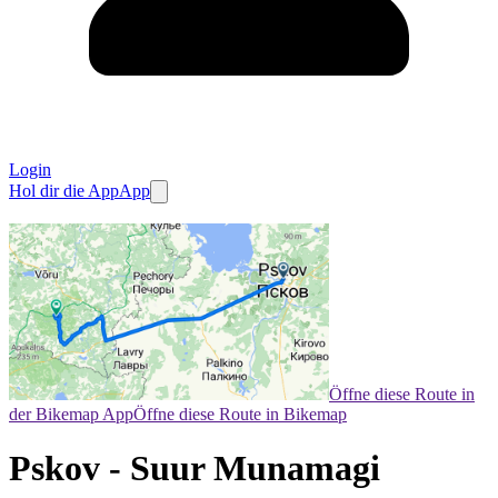
Login
Hol dir die App
App
Öffne diese Route in
der Bikemap App
Öffne diese Route in Bikemap
Pskov - Suur Munamagi