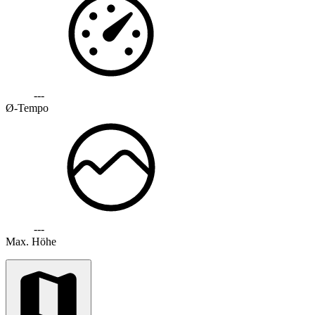
---
Ø-Tempo
---
Max. Höhe