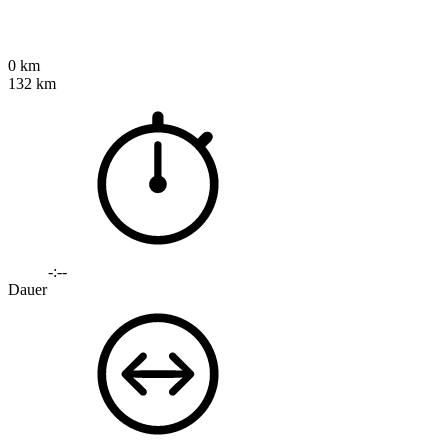
0 km
132 km
-:--
Dauer