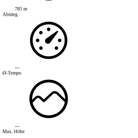
785 m
Abstieg
---
Ø-Tempo
---
Max. Höhe