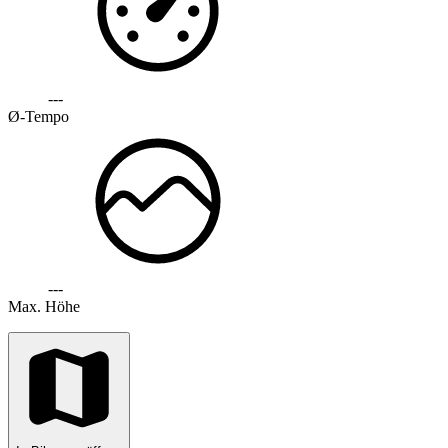
---
Ø-Tempo
---
Max. Höhe