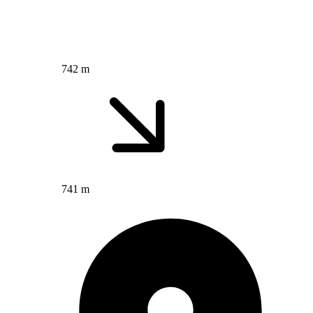
742 m
741 m