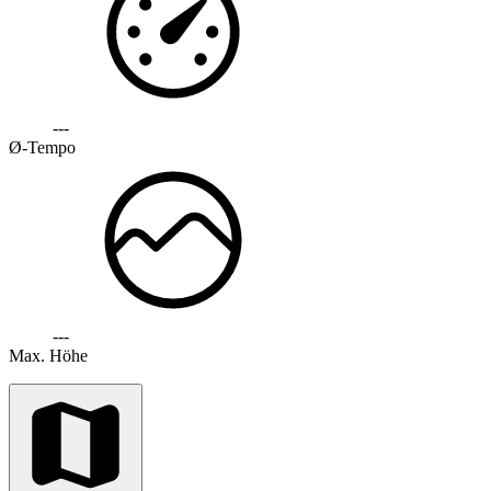
---
Ø-Tempo
---
Max. Höhe