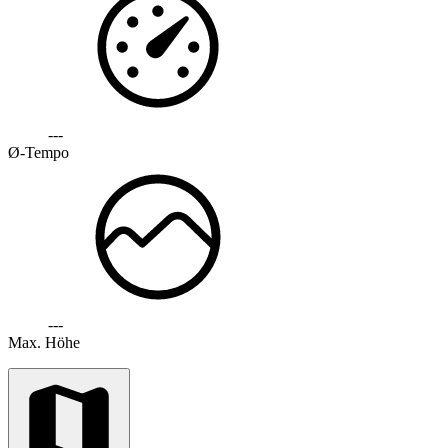
---
Ø-Tempo
---
Max. Höhe