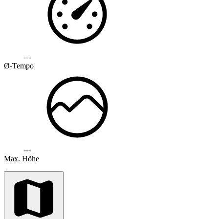
---
Ø-Tempo
---
Max. Höhe