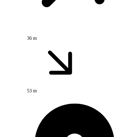
36 m
53 m