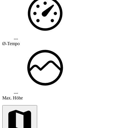
---
Ø-Tempo
---
Max. Höhe