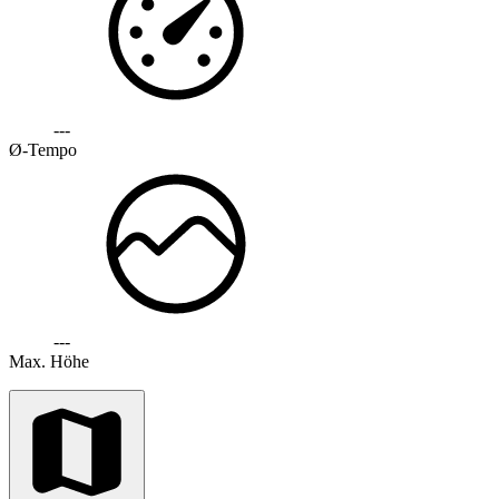
---
Ø-Tempo
---
Max. Höhe