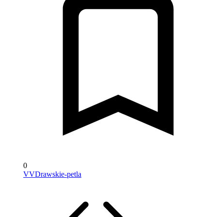
0
VVDrawskie-petla