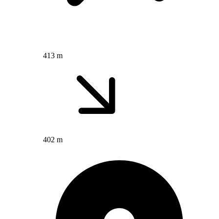
413 m
402 m