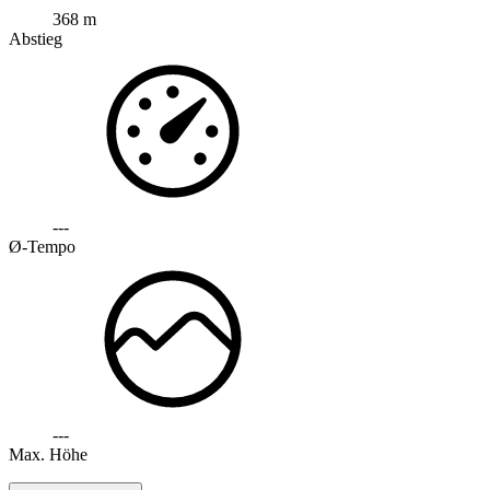
368 m
Abstieg
---
Ø-Tempo
---
Max. Höhe