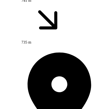
741 m
735 m