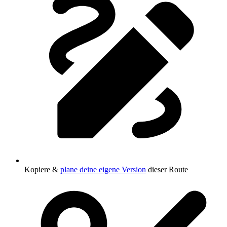
Kopiere &
plane deine eigene Version
dieser Route