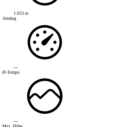
1.933 m
Abstieg
---
Ø-Tempo
---
Max. Höhe