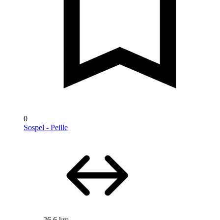
0
Sospel - Peille
26,6 km