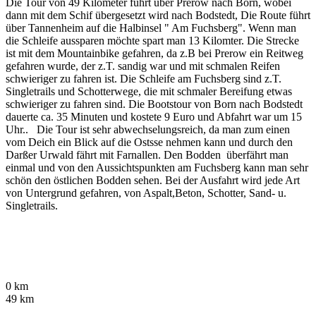
Die Tour von 49 Kilometer führt über Prerow nach Born, wobei
dann mit dem Schif übergesetzt wird nach Bodstedt, Die Route führt
über Tannenheim auf die Halbinsel " Am Fuchsberg". Wenn man
die Schleife aussparen möchte spart man 13 Kilomter. Die Strecke
ist mit dem Mountainbike gefahren, da z.B bei Prerow ein Reitweg
gefahren wurde, der z.T. sandig war und mit schmalen Reifen
schwieriger zu fahren ist. Die Schleife am Fuchsberg sind z.T.
Singletrails und Schotterwege, die mit schmaler Bereifung etwas
schwieriger zu fahren sind. Die Bootstour von Born nach Bodstedt
dauerte ca. 35 Minuten und kostete 9 Euro und Abfahrt war um 15
Uhr.. Die Tour ist sehr abwechselungsreich, da man zum einen
vom Deich ein Blick auf die Ostsse nehmen kann und durch den
Darßer Urwald fährt mit Farnallen. Den Bodden überfährt man
einmal und von den Aussichtspunkten am Fuchsberg kann man sehr
schön den östlichen Bodden sehen. Bei der Ausfahrt wird jede Art
von Untergrund gefahren, von Aspalt,Beton, Schotter, Sand- u.
Singletrails.
0 km
49 km