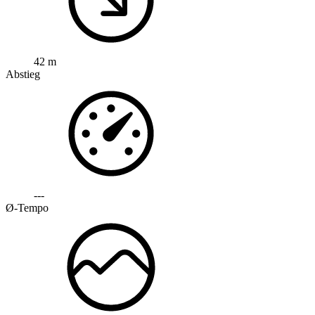
42 m
Abstieg
---
Ø-Tempo