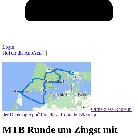
Login
Hol dir die App
App
Öffne diese Route in
der Bikemap App
Öffne diese Route in Bikemap
MTB Runde um Zingst mit